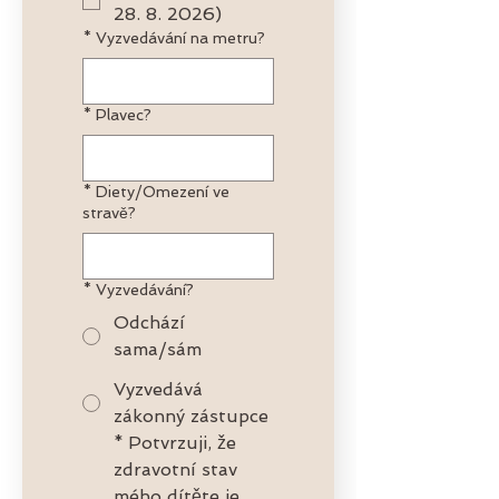
28. 8. 2026)
*
Vyzvedávání na metru?
*
Plavec?
*
Diety/Omezení ve
stravě?
*
Vyzvedávání?
Odchází
sama/sám
Vyzvedává
zákonný zástupce
*
Potvrzuji, že 
zdravotní stav 
mého dítěte je 