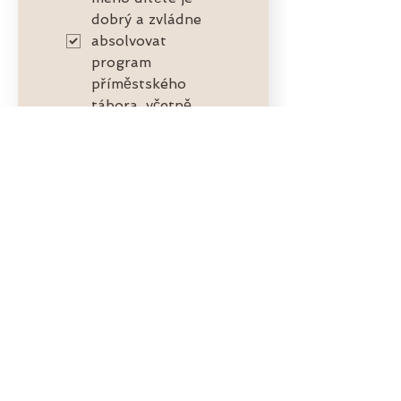
dobrý a zvládne 
absolvovat 
program 
příměstského 
tábora, včetně 
tanečních lekcí. 
Odeslat
Mějte info
z klubu
stále po