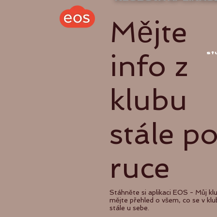
Mějte
​
info z
st
klubu
stále p
ruce
Stáhněte si aplikaci EOS - Můj kl
mějte přehled o všem, co se v klu
stále u sebe.