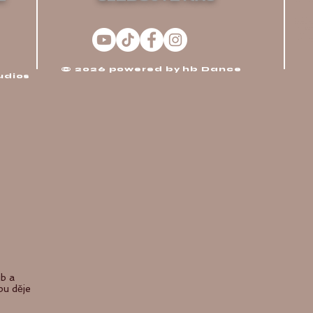
© 2026 powered by hb Dance
udios
o
ub a
bu děje